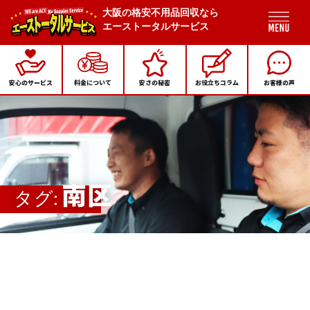
大阪の格安不用品回収なら
エーストータルサービス
安心のサービス
料金について
安さの秘密
お役立ちコラム
お客様の声
南区
タグ: